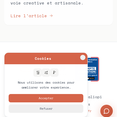
voie creative et artisanale.
Lire l'article
Cookies
Nous utilisons des cookies pour
améliorer votre expérience.
Vents & Courbes
Centre de formation certifié Qualiopi
Accepter
© 2025 Tous droits réservés
Refuser
Design réalisation création
vbweb.fr